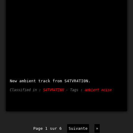
New ambient track from S4TVR4TI0N.
Classified in :
S4TVR4TI0N
- Tags :
ambient noise
page 1 sur 6
suivante
»