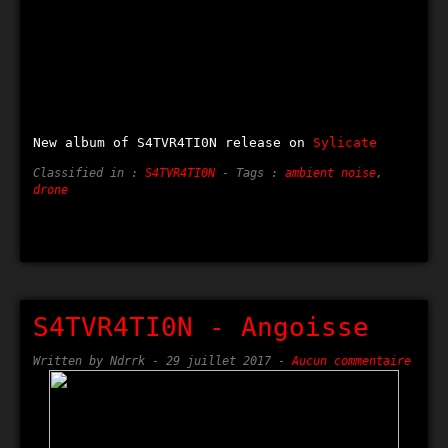
New album of S4TVR4TI0N release on
Sylicate
Classified in :
S4TVR4TI0N
- Tags :
ambient noise
,
drone
S4TVR4TI0N - Angoisse
Written by Ndrrk -
29 juillet 2017
-
Aucun commentaire