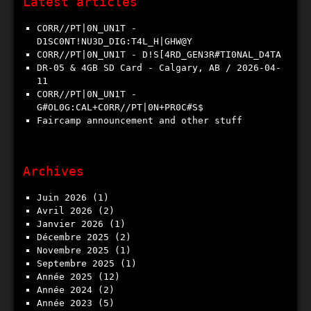
Latest articles
CORR//PT|0N_UN1T -
D1SC0NT!NU3D_DIG:T4L_H|GHW@Y
CORR//PT|0N_UN1T - D!S[4RD_GEN3R#TI0NAL_D4TA
DR-05 & 4GB SD Card - Calgary, AB / 2026​-​04​-​
11
CORR//PT|0N_UN1T -
G#OL0G:CAL+C0RR//PT|0N+PR0C#S$
Faircamp announcement and other stuff
Archives
juin 2026
(1)
avril 2026
(2)
janvier 2026
(1)
décembre 2025
(2)
novembre 2025
(1)
septembre 2025
(1)
année 2025
(12)
année 2024
(2)
année 2023
(5)