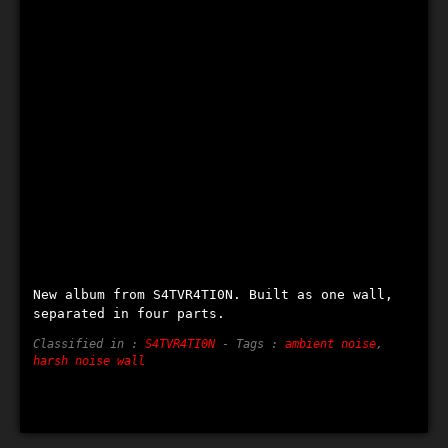
New album from S4TVR4TI0N. Built as one wall,
separated in four parts.
Classified in :
S4TVR4TI0N
- Tags :
ambient noise
,
harsh noise wall