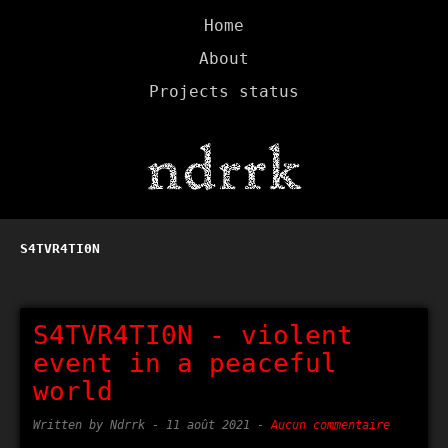
Home
About
Projects status
S4TVR4TI0N
S4TVR4TI0N - violent
event in a peaceful
world
Written by Ndrrk -
11 août 2021
-
Aucun commentaire