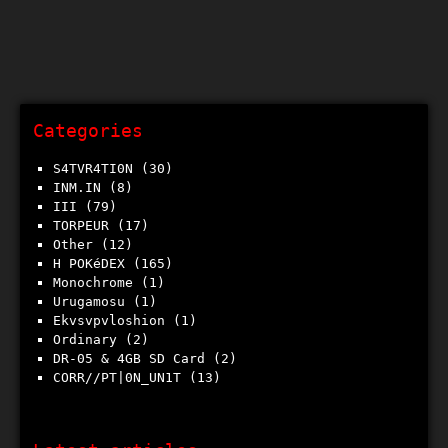
Categories
S4TVR4TI0N
(30)
INM.IN
(8)
III
(79)
TORPEUR
(17)
Other
(12)
h POKéDEX
(165)
Monochrome
(1)
Urugamosu
(1)
Ekvsvpvloshion
(1)
Ordinary
(2)
DR-05 & 4GB SD Card
(2)
CORR//PT|0N_UN1T
(13)