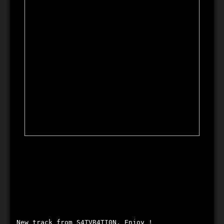
New track from S4TVR4TI0N. Enjoy !