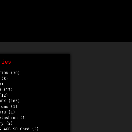
ries
TI0N
(30)
(8)
9)
R
(17)
12)
DEX
(165)
rome
(1)
osu
(1)
pvloshion
(1)
ry
(2)
 & 4GB SD Card
(2)