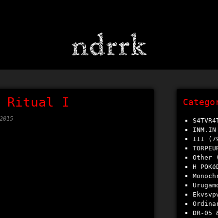
 Ritual I
Catego
2015
S4TVR4
INM.IN
III
(7
TORPEU
Other
(
h POKé
Monoch
Urugam
Ekvsv
Ordina
DR-05