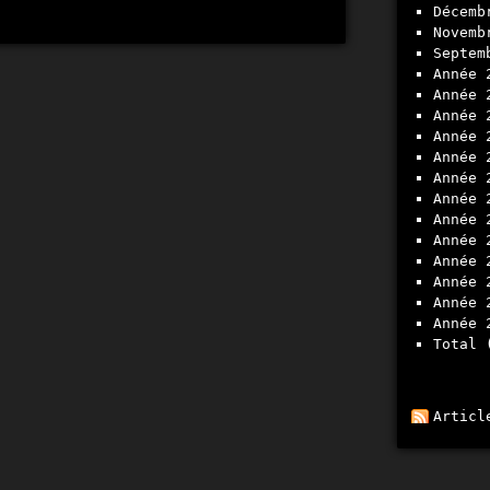
décemb
novemb
septe
année 
année 
année 
année 
année 
année 
année 
année 
année 
année 
année 
année 
année 
total
Articl