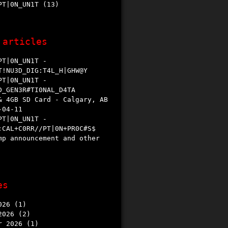
/PT|0N_UN1T
(13)
 articles
T!NU3D_DIG:T4L_H|GHW@Y
D_GEN3R#TI0NAL_D4TA
​04​-​11
:CAL+C0RR//PT|0N+PR0C#S$
es
026
(1)
2026
(2)
r 2026
(1)