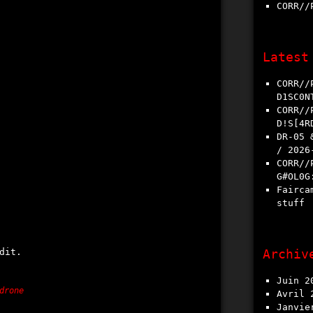
CORR/
Latest
CORR//PT|0N_UN1T -
D1SC0N
CORR//PT|0N_UN1T -
D!S[4R
DR-05 & 4GB SD Card - Calgary, AB
/ 2026​-
CORR//PT|0N_UN1T -
G#OL0G
Faircamp announcement and other
stuff
dit.
Archiv
juin 2
drone
avril 
janvie