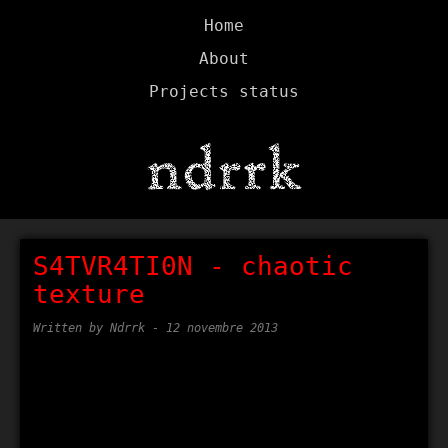
Home
About
Projects status
S4TVR4TI0N - chaotic
texture
Written by Ndrrk -
12 novembre 2013