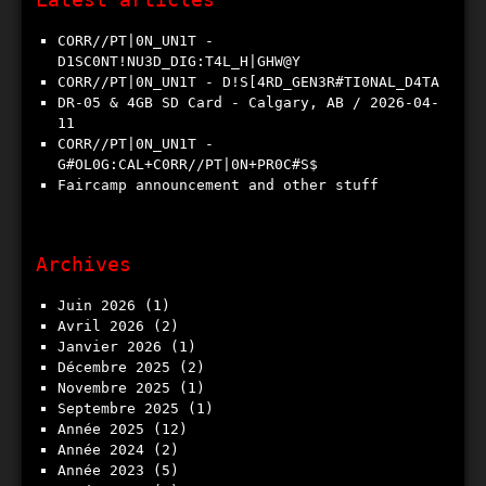
CORR//PT|0N_UN1T -
D1SC0NT!NU3D_DIG:T4L_H|GHW@Y
CORR//PT|0N_UN1T - D!S[4RD_GEN3R#TI0NAL_D4TA
DR-05 & 4GB SD Card - Calgary, AB / 2026​-​04​-​
11
CORR//PT|0N_UN1T -
G#OL0G:CAL+C0RR//PT|0N+PR0C#S$
Faircamp announcement and other stuff
Archives
juin 2026
(1)
avril 2026
(2)
janvier 2026
(1)
décembre 2025
(2)
novembre 2025
(1)
septembre 2025
(1)
année 2025
(12)
année 2024
(2)
année 2023
(5)