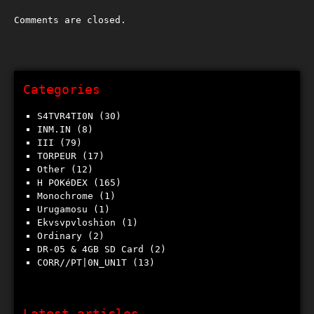
Comments are closed.
Categories
S4TVR4TI0N
(30)
INM.IN
(8)
III
(79)
TORPEUR
(17)
Other
(12)
h POKéDEX
(165)
Monochrome
(1)
Urugamosu
(1)
Ekvsvpvloshion
(1)
Ordinary
(2)
DR-05 & 4GB SD Card
(2)
CORR//PT|0N_UN1T
(13)
Latest articles